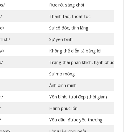
əs/
Rực rỡ, sáng chói
l/
Thanh tao, thoát tục
ːd/
Sự cô độc, tĩnh lặng
.ɪ.ti/
Sự yên bình
əl/
Không thể diễn tả bằng lời
ə/
Trạng thái phấn khích, hạnh phúc
Sự mơ mộng
/
Ánh bình minh
n/
Yên bình, tươi đẹp (thời gian)
/
Hạnh phúc lớn
/
Yêu dấu, được yêu thương
.dənt/
Lộng lẫy, chói ngời