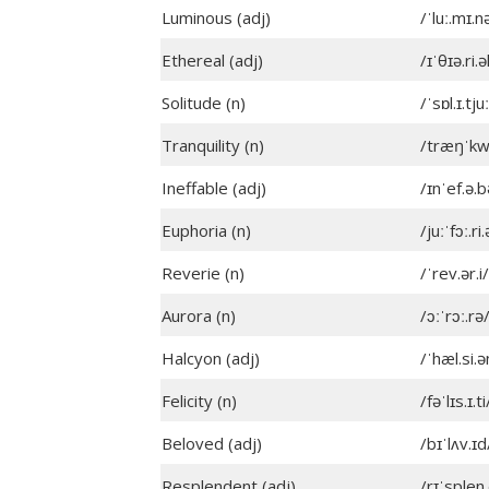
Luminous (adj)
/ˈluː.mɪ.n
Ethereal (adj)
/ɪˈθɪə.ri.ə
Solitude (n)
/ˈsɒl.ɪ.tju
Tranquility (n)
/træŋˈkwɪl
Ineffable (adj)
/ɪnˈef.ə.b
Euphoria (n)
/juːˈfɔː.ri.
Reverie (n)
/ˈrev.ər.i/
Aurora (n)
/ɔːˈrɔː.rə
Halcyon (adj)
/ˈhæl.si.ə
Felicity (n)
/fəˈlɪs.ɪ.ti
Beloved (adj)
/bɪˈlʌv.ɪd
Resplendent (adj)
/rɪˈsplen