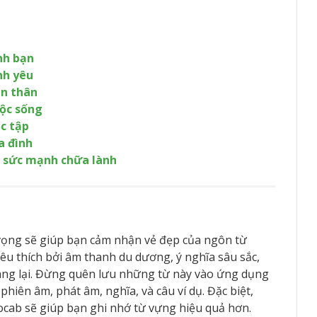
nh bạn
nh yêu
ản thân
uộc sống
c tập
a đình
ó sức mạnh chữa lành
 vọng sẽ giúp bạn cảm nhận vẻ đẹp của ngôn từ
u thích bởi âm thanh du dương, ý nghĩa sâu sắc,
ng lại. Đừng quên lưu những từ này vào ứng dụng
hiên âm, phát âm, nghĩa, và câu ví dụ. Đặc biệt,
cab sẽ giúp bạn ghi nhớ từ vựng hiệu quả hơn.