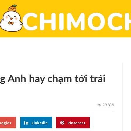
g Anh hay chạm tới trái
29.838
oogle+
Linkedin
Pinterest