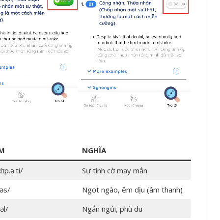
ÂM
NGHĨA
ɪp.ə.ti/
Sự tình cờ may mắn
.əs/
Ngọt ngào, êm dịu (âm thanh)
əl/
Ngắn ngủi, phù du