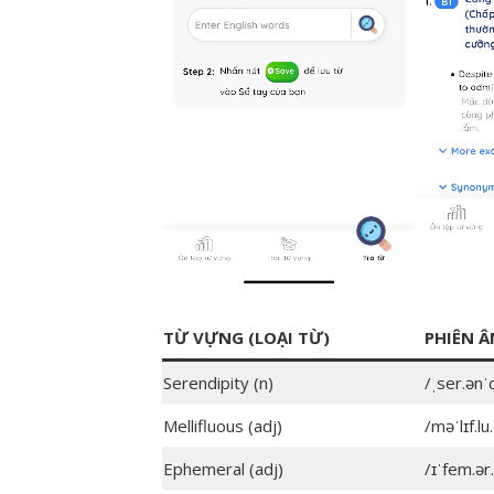
TỪ VỰNG (LOẠI TỪ)
PHIÊN 
Serendipity (n)
/ˌser.ənˈd
Mellifluous (adj)
/məˈlɪf.lu
Ephemeral (adj)
/ɪˈfem.ər.