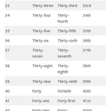
33
Thirty-three
Thirty-third
33rd
34
Thirty-four
Thirty-
34th
fourth
35
Thirty-five
Thirty-fifth
35th
36
Thirty-six
Thirty-sixth
36th
37
Thirty-
Thirty-
37th
seven
seventh
38
Thirty-eight
Thirty-
38th
eighth
39
Thirty-nine
Thirty-ninth
39th
40
Forty
Fortieth
40th
41
Forty-one
Forty-first
41st
42
Forty-two
Forty-
42nd