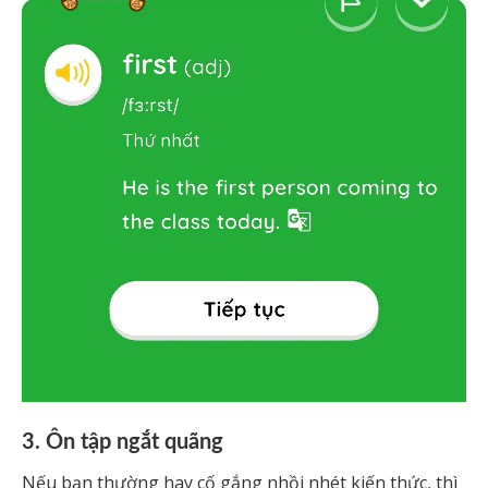
3. Ôn tập ngắt quãng
Nếu bạn thường hay cố gắng nhồi nhét kiến thức, thì