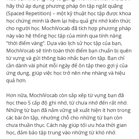
hãy thử áp dụng phương pháp ôn tập ngắt quãng
(Spaced Repetition) – một kỹ thuật học tập được khoa
học chứng minh là đem lại hiệu quả ghi nhớ kiến thức
cho người học. MochiVocab đã tích hợp phương pháp
này vào hệ thống học tập của mình qua tính năng
“thời điểm vàng”. Dựa vào lịch sử học tập của bạn,
MochiVocab sẽ tính toán thời điểm bạn chuẩn bị quên
từ vựng và gửi thông báo nhắc bạn ôn tập. Bạn chỉ
cần dành vài phút mỗi ngày để ôn tập theo gợi ý của
ứng dụng, giúp việc học trở nên nhẹ nhàng và hiệu
quả hơn.
Hơn nữa, MochiVocab còn sắp xếp từ vựng bạn đã
học theo 5 cấp độ ghi nhớ, từ chưa nhớ đến rất nhớ.
Những từ bạn đã nắm vững sẽ xuất hiện ít hơn trong
các bài ôn tập, nhường chỗ cho những từ bạn còn
chưa thuần thục. Cách này giúp tối ưu hóa thời gian
học, đảm bảo tập trung vào những từ khó nhớ.