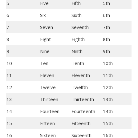
5
Five
Fifth
5th
6
Six
Sixth
6th
7
Seven
Seventh
7th
8
Eight
Eighth
8th
9
Nine
Ninth
9th
10
Ten
Tenth
10th
11
Eleven
Eleventh
11th
12
Twelve
Twelfth
12th
13
Thirteen
Thirteenth
13th
14
Fourteen
Fourteenth
14th
15
Fifteen
Fifteenth
15th
16
Sixteen
Sixteenth
16th