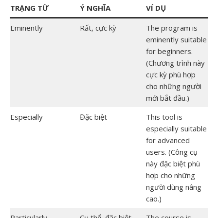
TRẠNG TỪ
Ý NGHĨA
VÍ DỤ
Eminently
Rất, cực kỳ
The program is
eminently suitable
for beginners.
(Chương trình này
cực kỳ phù hợp
cho những người
mới bắt đầu.)
Especially
Đặc biệt
This tool is
especially suitable
for advanced
users. (Công cụ
này đặc biệt phù
hợp cho những
người dùng nâng
cao.)
Particularly
Cụ thể, đặc biệt
The course is