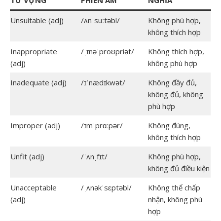
TỪ VỰNG
PHIÊN ÂM
NGHĨA
Unsuitable (adj)
/ʌnˈsuːtəbl/
Không phù hợp,
không thích hợp
Inappropriate
/ˌɪnəˈproʊpriət/
Không thích hợp,
(adj)
không phù hợp
Inadequate (adj)
/ɪˈnædɪkwət/
Không đầy đủ,
không đủ, không
phù hợp
Improper (adj)
/ɪmˈprɑːpər/
Không đúng,
không thích hợp
Unfit (adj)
/ˈʌnˌfɪt/
Không phù hợp,
không đủ điều kiện
Unacceptable
/ˌʌnəkˈsɛptəbl/
Không thể chấp
(adj)
nhận, không phù
hợp