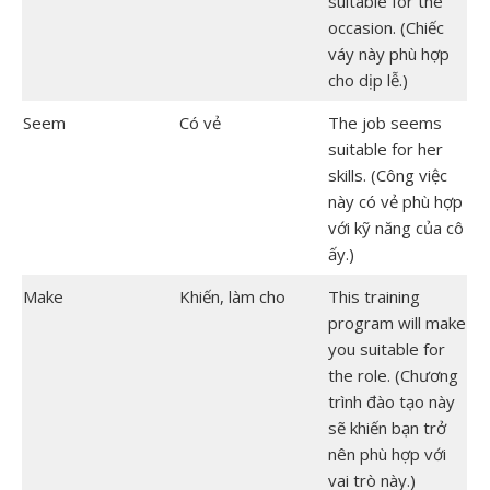
suitable for the
occasion. (Chiếc
váy này phù hợp
cho dịp lễ.)
Seem
Có vẻ
The job seems
suitable for her
skills. (Công việc
này có vẻ phù hợp
với kỹ năng của cô
ấy.)
Make
Khiến, làm cho
This training
program will make
you suitable for
the role. (Chương
trình đào tạo này
sẽ khiến bạn trở
nên phù hợp với
vai trò này.)