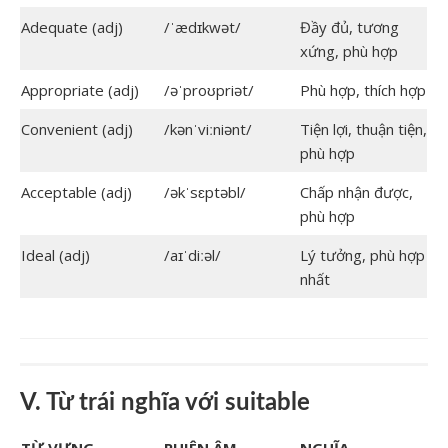
Adequate (adj)
/ˈædɪkwət/
Đầy đủ, tương
xứng, phù hợp
Appropriate (adj)
/əˈproʊpriət/
Phù hợp, thích hợp
Convenient (adj)
/kənˈviːniənt/
Tiện lợi, thuận tiện,
phù hợp
Acceptable (adj)
/əkˈsɛptəbl/
Chấp nhận được,
phù hợp
Ideal (adj)
/aɪˈdiːəl/
Lý tưởng, phù hợp
nhất
V. Từ trái nghĩa với suitable