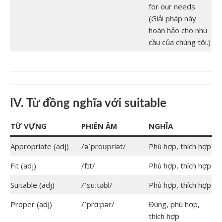
for our needs.
(Giải pháp này
hoàn hảo cho nhu
cầu của chúng tôi.)
IV. Từ đồng nghĩa với suitable
TỪ VỰNG
PHIÊN ÂM
NGHĨA
Appropriate (adj)
/əˈproʊpriət/
Phù hợp, thích hợp
Fit (adj)
/fɪt/
Phù hợp, thích hợp
Suitable (adj)
/ˈsuːtəbl/
Phù hợp, thích hợp
Proper (adj)
/ˈprɑːpər/
Đúng, phù hợp,
thích hợp