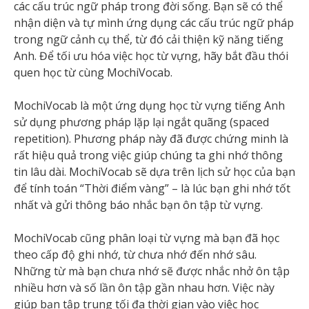
các cấu trúc ngữ pháp trong đời sống. Bạn sẽ có thể
nhận diện và tự mình ứng dụng các cấu trúc ngữ pháp
trong ngữ cảnh cụ thể, từ đó cải thiện kỹ năng tiếng
Anh. Để tối ưu hóa việc học từ vựng, hãy bắt đầu thói
quen học từ cùng MochiVocab.
MochiVocab là một ứng dụng học từ vựng tiếng Anh
sử dụng phương pháp lặp lại ngắt quãng (spaced
repetition). Phương pháp này đã được chứng minh là
rất hiệu quả trong việc giúp chúng ta ghi nhớ thông
tin lâu dài. MochiVocab sẽ dựa trên lịch sử học của bạn
để tính toán “Thời điểm vàng” – là lúc bạn ghi nhớ tốt
nhất và gửi thông báo nhắc bạn ôn tập từ vựng.
MochiVocab cũng phân loại từ vựng mà bạn đã học
theo cấp độ ghi nhớ, từ chưa nhớ đến nhớ sâu.
Những từ mà bạn chưa nhớ sẽ được nhắc nhở ôn tập
nhiều hơn và số lần ôn tập gần nhau hơn. Việc này
giúp bạn tập trung tối đa thời gian vào việc học