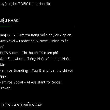
Luyện nghe TOEIC theo trình độ
 LIỆU KHÁC
Kanji123 – Kiểm tra Kanji miễn phí, có đáp án
MistNovel – Fanfiction & Novel Online miễn
phí
IELTS Super – Thi thử IELTS miễn phí
Akira Education – Tiếng Nhật và du học Nhật
Bản
Namiros Branding – Tạo Brand Identity chỉ với
399k
Namiros Social – AI Assistant for Social
Growth
 TIẾNG ANH MỖI NGÀY