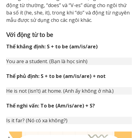
động từ thường, “does” và “V-es” dùng cho ngôi thứ
ba số ít (he, she, it), trong khi “do” và động từ nguyên
mẫu được sử dụng cho các ngôi khác.
Với động từ to be
Thể khẳng định: S + to be (am/is/are)
You are a student. (Bạn là học sinh)
Thể phủ định: S + to be (am/is/are) + not
He is not (isn’t) at home. (Anh ấy không ở nhà.)
Thể nghi vấn: To be (Am/is/are) + S?
Is it far? (Nó có xa không?)