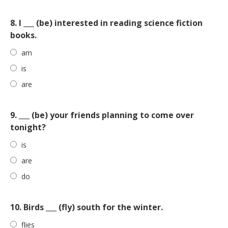
8. I ___ (be) interested in reading science fiction
books.
am
is
are
9. ___ (be) your friends planning to come over
tonight?
is
are
do
10. Birds ___ (fly) south for the winter.
flies