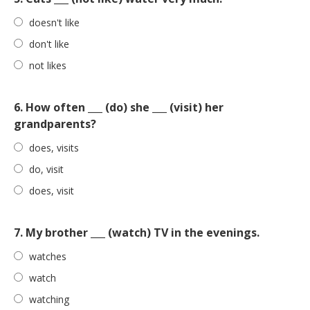
doesn't like
don't like
not likes
6. How often ___ (do) she ___ (visit) her
grandparents?
does, visits
do, visit
does, visit
7. My brother ___ (watch) TV in the evenings.
watches
watch
watching