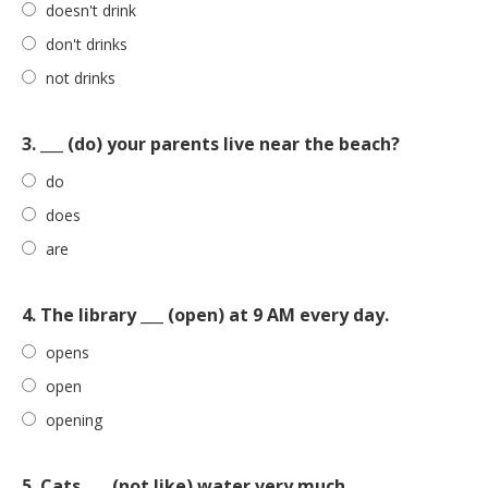
doesn't drink
don't drinks
not drinks
3. ___ (do) your parents live near the beach?
do
does
are
4. The library ___ (open) at 9 AM every day.
opens
open
opening
5. Cats ___ (not like) water very much.