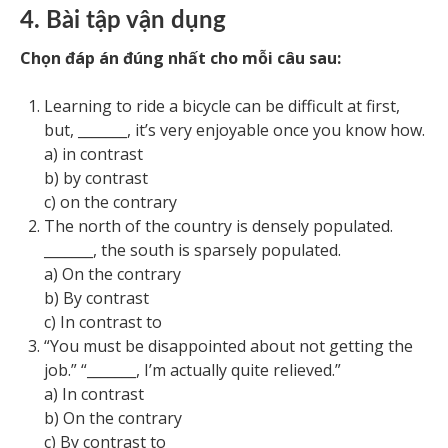
4. Bài tập vận dụng
Chọn đáp án đúng nhất cho mỗi câu sau:
Learning to ride a bicycle can be difficult at first,
but, _______, it’s very enjoyable once you know how.
a) in contrast
b) by contrast
c) on the contrary
The north of the country is densely populated.
_______, the south is sparsely populated.
a) On the contrary
b) By contrast
c) In contrast to
“You must be disappointed about not getting the
job.” “_______, I’m actually quite relieved.”
a) In contrast
b) On the contrary
c) By contrast to