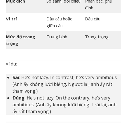
Mục đích
So sánh, đối chiếu
Phản bác, phủ
định
Vị trí
Đầu câu hoặc
Đầu câu
giữa câu
Mức độ trang
Trung bình
Trang trọng
trọng
Ví dụ:
Sai
: He’s not lazy. In contrast, he’s very ambitious.
(Anh ấy không lười biếng. Ngược lại, anh ấy rất
tham vọng.)
Đúng
: He’s not lazy. On the contrary, he’s very
ambitious. (Anh ấy không lười biếng. Trái lại, anh
ấy rất tham vọng.)