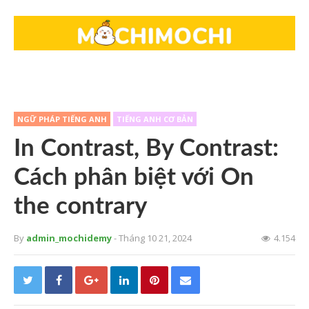
NGỮ PHÁP TIẾNG ANH
TIẾNG ANH CƠ BẢN
In Contrast, By Contrast:
Cách phân biệt với On
the contrary
By
admin_mochidemy
- Tháng 10 21, 2024
4.154