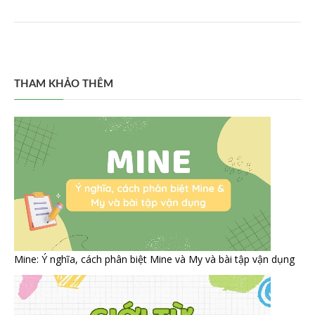
THAM KHẢO THÊM
Mine: Ý nghĩa, cách phân biệt Mine và My và bài tập vận dụng