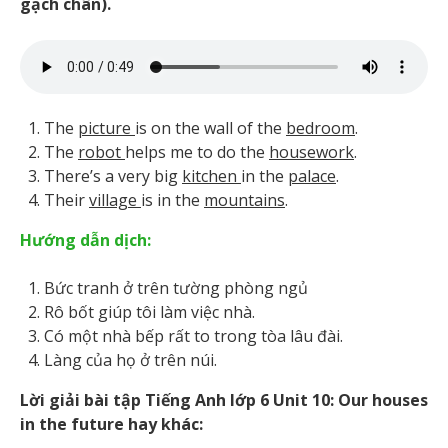
gạch chân).
The
picture
is on the wall of the
bedroom
.
The
robot
helps me to do the
housework
.
There’s a very big
kitchen
in the
palace
.
Their
village
is in the
mountains
.
Hướng dẫn dịch:
Bức tranh ở trên tường phòng ngủ
Rô bốt giúp tôi làm việc nhà.
Có một nhà bếp rất to trong tòa lâu đài.
Làng của họ ở trên núi.
Lời giải bài tập Tiếng Anh lớp 6 Unit 10: Our houses
in the future hay khác: