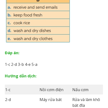
Đáp án:
1-c 2-d 3-b 4-e 5-a
Hướng dẫn dịch:
1-c
Nồi cơm điện
Nấu cơm
2-d
Máy rửa bát
Rửa và làm khô
bát đĩa