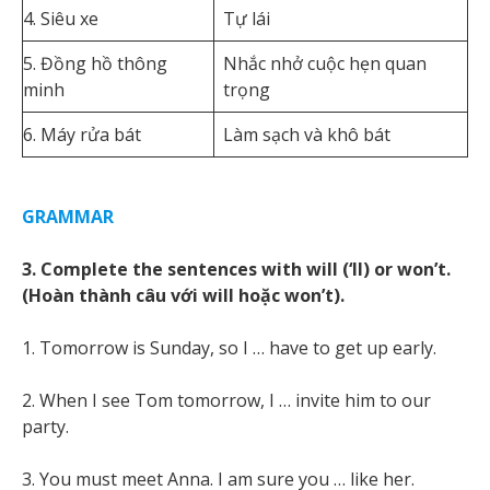
4. Siêu xe
Tự lái
5. Đồng hồ thông
Nhắc nhở cuộc hẹn quan
minh
trọng
6. Máy rửa bát
Làm sạch và khô bát
GRAMMAR
3. Complete the sentences with will (‘ll) or won’t.
(Hoàn thành câu với will hoặc won’t).
1. Tomorrow is Sunday, so I … have to get up early.
2. When I see Tom tomorrow, I … invite him to our
party.
3. You must meet Anna. I am sure you … like her.