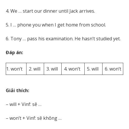
4. We … start our dinner until Jack arrives.
5. I … phone you when I get home from school.
6. Tony … pass his examination. He hasn’t studied yet.
Đáp án:
1. won’t
2. will
3. will
4. won’t
5. will
6. won’t
Giải thích:
– will + Vinf: sẽ …
– won’t + Vinf: sẽ không …