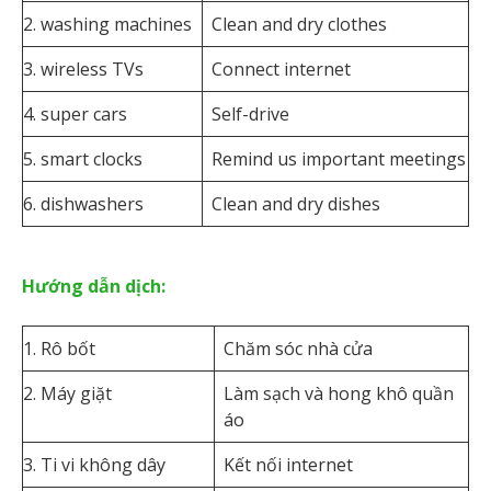
2. washing machines
Clean and dry clothes
3. wireless TVs
Connect internet
4. super cars
Self-drive
5. smart clocks
Remind us important meetings
6. dishwashers
Clean and dry dishes
Hướng dẫn dịch:
1. Rô bốt
Chăm sóc nhà cửa
2. Máy giặt
Làm sạch và hong khô quần
áo
3. Ti vi không dây
Kết nối internet