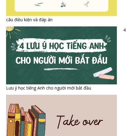
câu điều kiện và đáp án
4
Lưu ý học tiếng Anh cho người mới bắt đầu