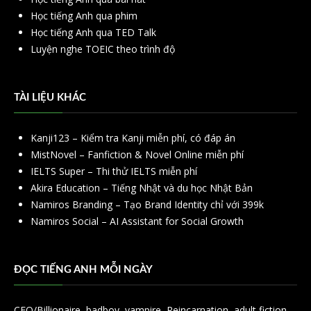
Học tiếng Anh qua phim
Học tiếng Anh qua TED Talk
Luyện nghe TOEIC theo trình độ
TÀI LIỆU KHÁC
Kanji123 – Kiểm tra Kanji miễn phí, có đáp án
MistNovel – Fanfiction & Novel Online miễn phí
IELTS Super – Thi thử IELTS miễn phí
Akira Education – Tiếng Nhật và du học Nhật Bản
Namiros Branding – Tạo Brand Identity chỉ với 399k
Namiros Social – AI Assistant for Social Growth
ĐỌC TIẾNG ANH MỖI NGÀY
CEO/Billionaire
,
badboy
,
vampire
,
Reincarnation
,
adult fiction
,