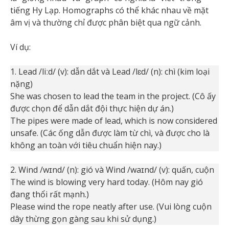
tiếng Hy Lạp. Homographs có thể khác nhau về mặt
âm vị và thường chỉ được phân biệt qua ngữ cảnh.
Ví dụ:
1. Lead /liːd/ (v): dẫn dắt và Lead /lɛd/ (n): chì (kim loại
nặng)
She was chosen to lead the team in the project. (Cô ấy
được chọn để dẫn dắt đội thực hiện dự án.)
The pipes were made of lead, which is now considered
unsafe. (Các ống dẫn được làm từ chì, và được cho là
không an toàn với tiêu chuẩn hiện nay.)
2. Wind /wɪnd/ (n): gió và Wind /waɪnd/ (v): quấn, cuộn
The wind is blowing very hard today. (Hôm nay gió
đang thổi rất mạnh.)
Please wind the rope neatly after use. (Vui lòng cuộn
dây thừng gọn gàng sau khi sử dụng.)