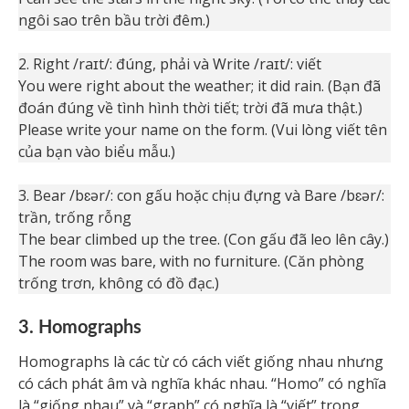
ngôi sao trên bầu trời đêm.)
2. Right /raɪt/: đúng, phải và Write /raɪt/: viết
You were right about the weather; it did rain. (Bạn đã
đoán đúng về tình hình thời tiết; trời đã mưa thật.)
Please write your name on the form. (Vui lòng viết tên
của bạn vào biểu mẫu.)
3. Bear /bɛər/: con gấu hoặc chịu đựng và Bare /bɛər/:
trần, trống rỗng
The bear climbed up the tree. (Con gấu đã leo lên cây.)
The room was bare, with no furniture. (Căn phòng
trống trơn, không có đồ đạc.)
3. Homographs
Homographs là các từ có cách viết giống nhau nhưng
có cách phát âm và nghĩa khác nhau. “Homo” có nghĩa
là “giống nhau” và “graph” có nghĩa là “viết” trong