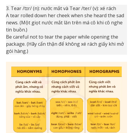
3. Tear /tɪr/ (n): nước mắt và Tear /ter/ (v): xé rách
A tear rolled down her cheek when she heard the sad
news. (Một giọt nước mắt lăn trên má cô khi cô nghe
tin buồn.)
Be careful not to tear the paper while opening the
package. (Hãy cẩn thận để không xé rách giấy khi mở
gói hàng.)