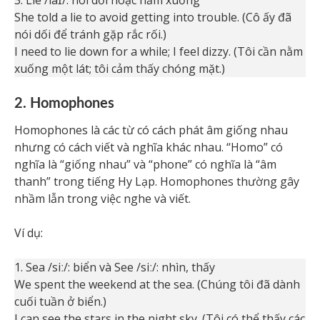
3. Lie /laɪ/: nói dối hoặc nằm xuống
She told a lie to avoid getting into trouble. (Cô ấy đã
nói dối để tránh gặp rắc rối.)
I need to lie down for a while; I feel dizzy. (Tôi cần nằm
xuống một lát; tôi cảm thấy chóng mặt.)
2. Homophones
Homophones là các từ có cách phát âm giống nhau
nhưng có cách viết và nghĩa khác nhau. “Homo” có
nghĩa là “giống nhau” và “phone” có nghĩa là “âm
thanh” trong tiếng Hy Lạp. Homophones thường gây
nhầm lẫn trong việc nghe và viết.
Ví dụ:
1. Sea /siː/: biển và See /siː/: nhìn, thấy
We spent the weekend at the sea. (Chúng tôi đã dành
cuối tuần ở biển.)
I can see the stars in the night sky. (Tôi có thể thấy các