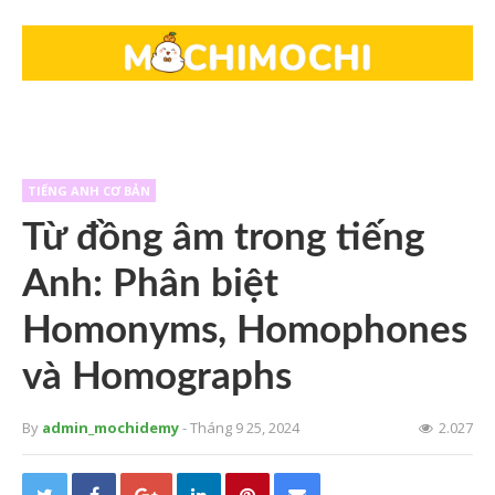
TIẾNG ANH CƠ BẢN
Từ đồng âm trong tiếng
Anh: Phân biệt
Homonyms, Homophones
và Homographs
By
admin_mochidemy
- Tháng 9 25, 2024
2.027