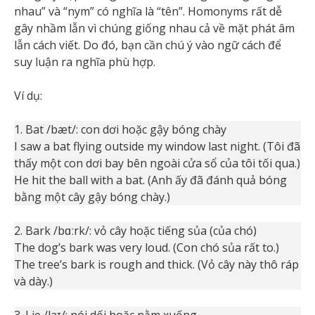
nhau” và “nym” có nghĩa là “tên”. Homonyms rất dễ
gây nhầm lẫn vì chúng giống nhau cả về mặt phát âm
lẫn cách viết. Do đó, bạn cần chú ý vào ngữ cách để
suy luận ra nghĩa phù hợp.
Ví dụ:
1. Bat /bæt/: con dơi hoặc gậy bóng chày
I saw a bat flying outside my window last night. (Tôi đã
thấy một con dơi bay bên ngoài cửa sổ của tôi tối qua.)
He hit the ball with a bat. (Anh ấy đã đánh quả bóng
bằng một cây gậy bóng chày.)
2. Bark /bɑːrk/: vỏ cây hoặc tiếng sủa (của chó)
The dog’s bark was very loud. (Con chó sủa rất to.)
The tree’s bark is rough and thick. (Vỏ cây này thô ráp
và dày.)