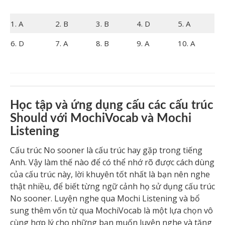
1. A
2. B
3. B
4. D
5. A
6. D
7. A
8. B
9. A
10. A
Học tập và ứng dụng cấu các cấu trúc
Should với MochiVocab và Mochi
Listening
Cấu trúc No sooner là cấu trúc hay gặp trong tiếng
Anh. Vậy làm thế nào để có thể nhớ rõ được cách dùng
của cấu trúc này, lời khuyên tốt nhất là bạn nên nghe
thật nhiều, để biết từng ngữ cảnh họ sử dụng cấu trúc
No sooner. Luyện nghe qua Mochi Listening và bổ
sung thêm vốn từ qua MochiVocab là một lựa chọn vô
cùng hợp lý cho những bạn muốn luyện nghe và tăng