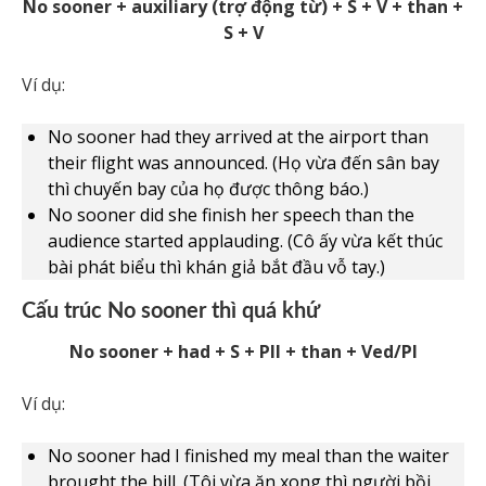
No sooner + auxiliary (trợ động từ) + S + V + than +
S + V
Ví dụ:
No sooner had they arrived at the airport than
their flight was announced. (Họ vừa đến sân bay
thì chuyến bay của họ được thông báo.)
No sooner did she finish her speech than the
audience started applauding. (Cô ấy vừa kết thúc
bài phát biểu thì khán giả bắt đầu vỗ tay.)
Cấu trúc No sooner thì quá khứ
No sooner + had + S + PII + than + Ved/PI
Ví dụ:
No sooner had I finished my meal than the waiter
brought the bill. (Tôi vừa ăn xong thì người bồi