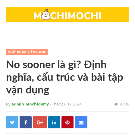
NGỮ PHÁP TIẾNG ANH
No sooner là gì? Định
nghĩa, cấu trúc và bài tập
vận dụng
By
admin_mochidemy
- Tháng 6 17, 2024
8.736