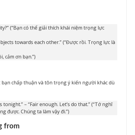
ty?” (“Bạn có thể giải thích khái niệm trọng lực
 objects towards each other.” (“Được rồi. Trọng lực là
ồi, cảm ơn bạn.”)
t bạn chấp thuận và tôn trọng ý kiến người khác dù
s tonight.” – “Fair enough. Let’s do that.” (“Tớ nghĩ
ng được. Chúng ta làm vậy đi.”)
g from