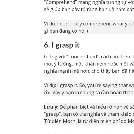
“Comprehend” mang nghĩa tương tự với “
sẽ giúp bạn bày tỏ rằng bạn đã nắm bắt
Ví dụ: I don’t fully comprehend what yo
gì bạn đang cố nói.)
6. I grasp it
Giống với “I understand”, cách nói trên
một ý tưởng, một khái niệm hoặc một vấ
nghĩa mạnh mẽ hơn, cho thấy bạn đã hiể
Ví dụ: I grasp it. So, you’re saying that 
rồi. Vậy ý bạn là chúng ta cần hoàn thà
Lưu ý:
Để phân biệt và hiểu rõ hơn về s
“grasp”, bạn có tra nghĩa và tham khảo 
Từ điển Mochi là từ điển miễn phí do Mo