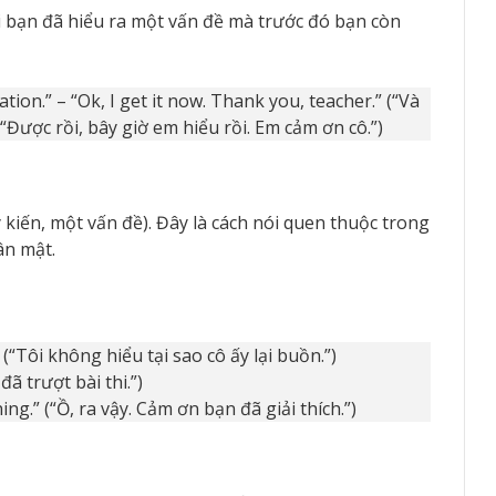
i bạn đã hiểu ra một vấn đề mà trước đó bạn còn
tion.” – “Ok, I get it now. Thank you, teacher.” (“Và
 “Được rồi, bây giờ em hiểu rồi. Em cảm ơn cô.”)
ý kiến, một vấn đề). Đây là cách nói quen thuộc trong
ân mật.
(“Tôi không hiểu tại sao cô ấy lại buồn.”)
 đã trượt bài thi.”)
ng.” (“Ồ, ra vậy. Cảm ơn bạn đã giải thích.”)