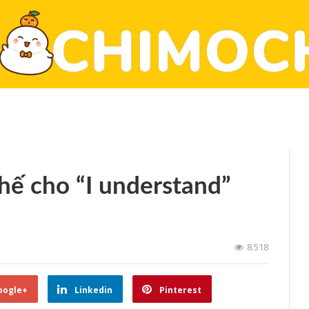
thế cho “I understand”
8.518
oogle+
Linkedin
Pinterest