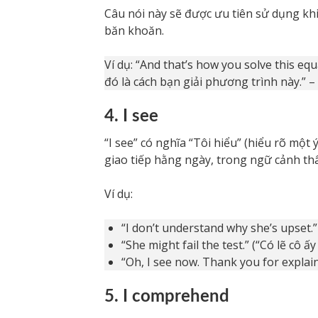
Câu nói này sẽ được ưu tiên sử dụng kh
băn khoăn.
Ví dụ: “And that’s how you solve this equa
đó là cách bạn giải phương trình này.” –
4. I see
“I see” có nghĩa “Tôi hiểu” (hiểu rõ một 
giao tiếp hằng ngày, trong ngữ cảnh th
Ví dụ:
“I don’t understand why she’s upset.” 
“She might fail the test.” (“Có lẽ cô ấy
“Oh, I see now. Thank you for explaini
5. I comprehend