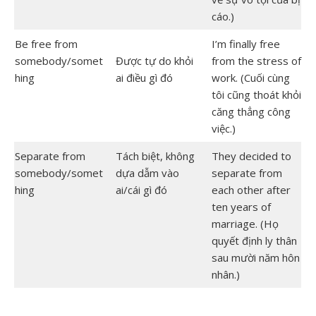
cáo.)
Be free from
I’m finally free
somebody/somet
Được tự do khỏi
from the stress of
hing
ai điều gì đó
work. (Cuối cùng
tôi cũng thoát khỏi
căng thẳng công
việc.)
Separate from
Tách biệt, không
They decided to
somebody/somet
dựa dẫm vào
separate from
hing
ai/cái gì đó
each other after
ten years of
marriage. (Họ
quyết định ly thân
sau mười năm hôn
nhân.)