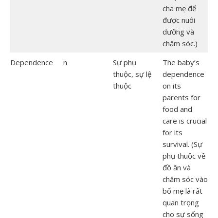
cha mẹ để
được nuôi
dưỡng và
chăm sóc.)
Dependence
n
Sự phụ
The baby’s
thuộc, sự lệ
dependence
thuộc
on its
parents for
food and
care is crucial
for its
survival. (Sự
phụ thuộc về
đồ ăn và
chăm sóc vào
bố mẹ là rất
quan trọng
cho sự sống