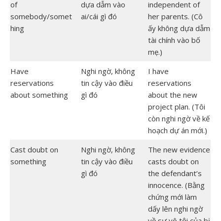
of
dựa dẫm vào
independent of
somebody/somet
ai/cái gì đó
her parents. (Cô
hing
ấy không dựa dẫm
tài chính vào bố
mẹ.)
Have
Nghi ngờ, không
I have
reservations
tin cậy vào điều
reservations
about something
gì đó
about the new
project plan. (Tôi
còn nghi ngờ về kế
hoạch dự án mới.)
Cast doubt on
Nghi ngờ, không
The new evidence
something
tin cậy vào điều
casts doubt on
gì đó
the defendant’s
innocence. (Bằng
chứng mới làm
dấy lên nghi ngờ
về sự vô tội của bị