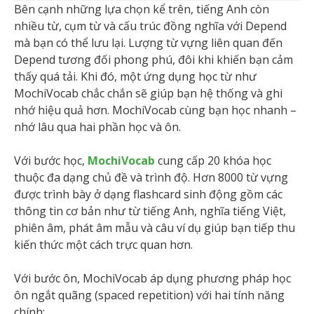
Bên cạnh những lựa chọn kể trên, tiếng Anh còn
nhiều từ, cụm từ và cấu trúc đồng nghĩa với Depend
mà bạn có thể lưu lại. Lượng từ vựng liên quan đến
Depend tương đối phong phú, đôi khi khiến bạn cảm
thấy quá tải. Khi đó, một ứng dụng học từ như
MochiVocab chắc chắn sẽ giúp bạn hệ thống và ghi
nhớ hiệu quả hơn. MochiVocab cùng bạn học nhanh –
nhớ lâu qua hai phần học và ôn.
Với bước học,
MochiVocab
cung cấp 20 khóa học
thuộc đa dạng chủ đề và trình độ. Hơn 8000 từ vựng
được trình bày ở dạng flashcard sinh động gồm các
thông tin cơ bản như từ tiếng Anh, nghĩa tiếng Việt,
phiên âm, phát âm mẫu và câu ví dụ giúp bạn tiếp thu
kiến thức một cách trực quan hơn.
Với bước ôn, MochiVocab áp dụng phương pháp học
ôn ngắt quãng (spaced repetition) với hai tính năng
chính: