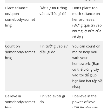
Place reliance
Đặt sự tin tưởng
Don’t place too
on/upon
vào ai/điều gì đó
much reliance on
somebody/somet
her promises.
hing
(Đừng quá tin vào
những lời hứa của
cô ấy.)
Count on
Tin tưởng vào ai/
You can count on
somebody/somet
điều gì đó
me to help you
hing
with your
homework. (Bạn
có thể trông cậy
vào tôi để giúp
bạn làm bài tập về
nhà.)
Believe in
Tin vào ai/cái gì
I believe in the
somebody/somet
đó
power of love.
hing
(Tôi tin vào sức