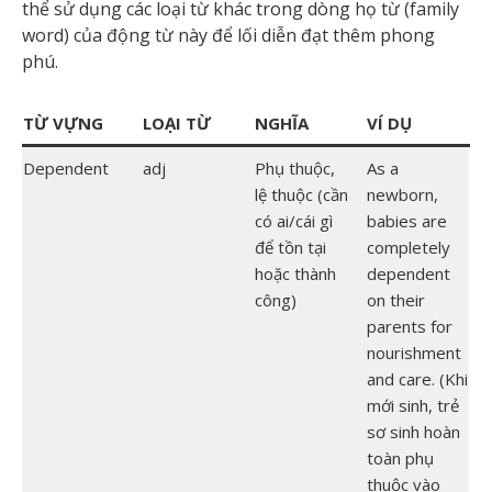
thể sử dụng các loại từ khác trong dòng họ từ (family
word) của động từ này để lối diễn đạt thêm phong
phú.
TỪ VỰNG
LOẠI TỪ
NGHĨA
VÍ DỤ
Dependent
adj
Phụ thuộc,
As a
lệ thuộc (cần
newborn,
có ai/cái gì
babies are
để tồn tại
completely
hoặc thành
dependent
công)
on their
parents for
nourishment
and care. (Khi
mới sinh, trẻ
sơ sinh hoàn
toàn phụ
thuộc vào