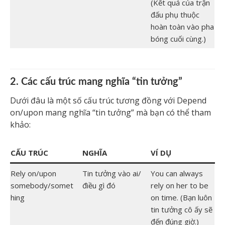
(Kết quả của trận
đấu phụ thuộc
hoàn toàn vào pha
bóng cuối cùng.)
2. Các cấu trúc mang nghĩa “tin tưởng”
Dưới đâu là một số cấu trúc tương đồng với Depend
on/upon mang nghĩa “tin tưởng” mà bạn có thể tham
khảo:
CẤU TRÚC
NGHĨA
VÍ DỤ
Rely on/upon
Tin tưởng vào ai/
You can always
somebody/somet
điều gì đó
rely on her to be
hing
on time. (Bạn luôn
tin tưởng cô ấy sẽ
đến đúng giờ.)