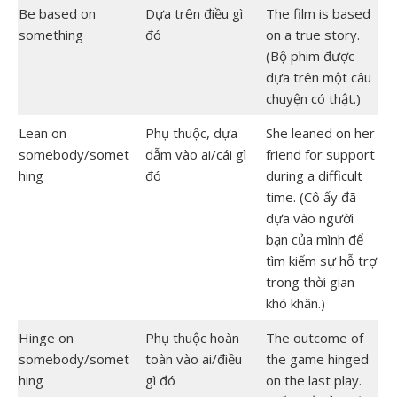
Be based on
Dựa trên điều gì
The film is based
something
đó
on a true story.
(Bộ phim được
dựa trên một câu
chuyện có thật.)
Lean on
Phụ thuộc, dựa
She leaned on her
somebody/somet
dẫm vào ai/cái gì
friend for support
hing
đó
during a difficult
time. (Cô ấy đã
dựa vào người
bạn của mình để
tìm kiếm sự hỗ trợ
trong thời gian
khó khăn.)
Hinge on
Phụ thuộc hoàn
The outcome of
somebody/somet
toàn vào ai/điều
the game hinged
hing
gì đó
on the last play.