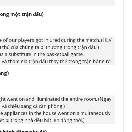
rong một trận đấu)
 of our players got injured during the match. (HLV
u thủ của chúng ta bị thương trong trận đấu.)
s a substitute in the basketball game.
 và tham gia trận đấu thay thế trong trận bóng rổ.
áng)
light went on and illuminated the entire room. (Ngay
n và chiếu sáng cả căn phòng.)
e appliances in the house went on simultaneously.
iết bị trong nhà đều bật lên đồng thời.)
ột hành động nào đó)