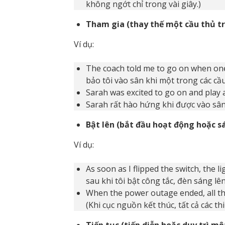
không ngớt chỉ trong vài giây.)
Tham gia (thay thế một cầu thủ t
Ví dụ:
The coach told me to go on when one
bảo tôi vào sân khi một trong các cầ
Sarah was excited to go on and play a
Sarah rất hào hứng khi được vào sân
Bật lên (bắt đầu hoạt động hoặc s
Ví dụ:
As soon as I flipped the switch, the 
sau khi tôi bật công tắc, đèn sáng lê
When the power outage ended, all th
(Khi cục nguồn kết thúc, tất cả các th
Tiếp tục (tiếp diễn hoặc duy trì m