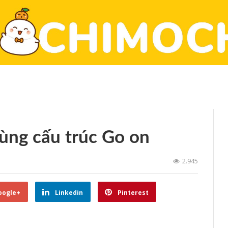
dùng cấu trúc Go on
2.945
oogle+
Linkedin
Pinterest