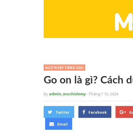
NGỮ PHÁP TIẾNG ANH
Go on là gì? Cách 
By
admin_mochidemy
- Tháng 7 12, 2024
Twitter
Facebook
G
Email