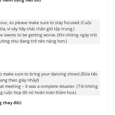
our, so please make sure to stay focused. (Cuộc
a, vì vậy hãy chắc chắn giữ tập trung.)
ee seems to be getting worse. (Khi những ngày trôi
dường như đang trở nên nặng hơn.)
so make sure to bring your dancing shoes! (Bữa tiệc
ang theo giày nhảy!)
that meeting – it was a complete disaster. (Tôi không
ong cuộc họp đó nó hoàn toàn thảm họa.)
g thay đổi)