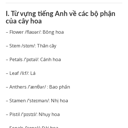
I. Từ vựng tiếng Anh về các bộ phận
của cây hoa
– Flower /flaʊər/: Bông hoa
– Stem /stɛm/: Thân cây
– Petals /’pɛtəl/: Cánh hoa
– Leaf /li:f/: Lá
– Anthers /’ænθər/ : Bao phấn
– Stamen /’steɪmən/: Nhị hoa
– Pistil /’pɪstɪl/: Nhụy hoa