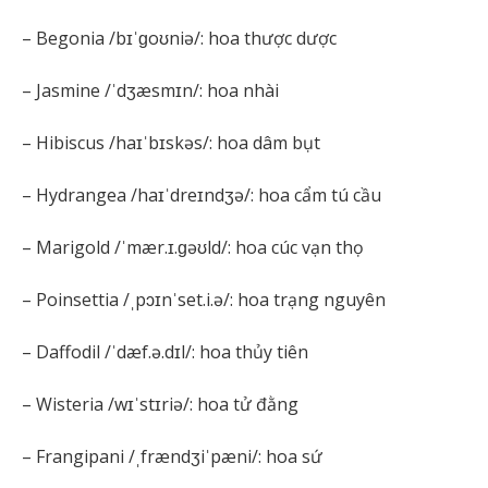
– Begonia /bɪˈɡoʊniə/: hoa thược dược
– Jasmine /ˈdʒæsmɪn/: hoa nhài
– Hibiscus /haɪˈbɪskəs/: hoa dâm bụt
– Hydrangea /haɪˈdreɪndʒə/: hoa cẩm tú cầu
– Marigold /ˈmær.ɪ.ɡəʊld/: hoa cúc vạn thọ
– Poinsettia /ˌpɔɪnˈset.i.ə/: hoa trạng nguyên
– Daffodil /ˈdæf.ə.dɪl/: hoa thủy tiên
– Wisteria /wɪˈstɪriə/: hoa tử đằng
– Frangipani /ˌfrændʒiˈpæni/: hoa sứ