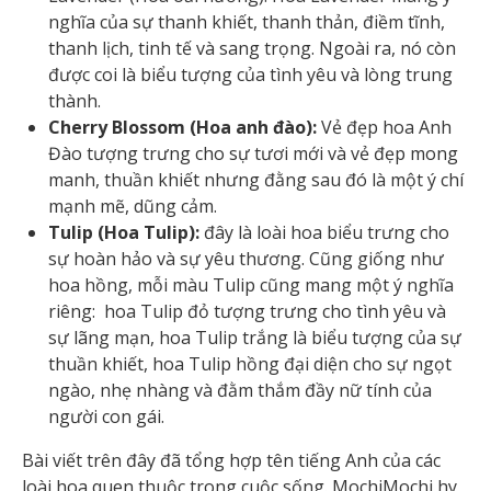
nghĩa của sự thanh khiết, thanh thản, điềm tĩnh,
thanh lịch, tinh tế và sang trọng. Ngoài ra, nó còn
được coi là biểu tượng của tình yêu và lòng trung
thành.
Cherry Blossom (Hoa anh đào):
Vẻ đẹp hoa Anh
Đào tượng trưng cho sự tươi mới và vẻ đẹp mong
manh, thuần khiết nhưng đằng sau đó là một ý chí
mạnh mẽ, dũng cảm.
Tulip (Hoa Tulip):
đây là loài hoa biểu trưng cho
sự hoàn hảo và sự yêu thương. Cũng giống như
hoa hồng, mỗi màu Tulip cũng mang một ý nghĩa
riêng: hoa Tulip đỏ tượng trưng cho tình yêu và
sự lãng mạn, hoa Tulip trắng là biểu tượng của sự
thuần khiết, hoa Tulip hồng đại diện cho sự ngọt
ngào, nhẹ nhàng và đằm thắm đầy nữ tính của
người con gái.
Bài viết trên đây đã tổng hợp tên tiếng Anh của các
loài hoa quen thuộc trong cuộc sống. MochiMochi hy