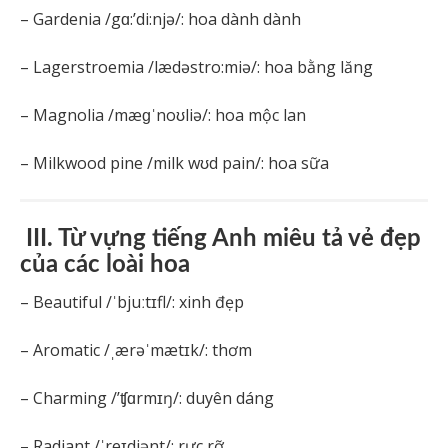
– Gardenia /gɑ:’di:njə/: hoa dành dành
– Lagerstroemia /lædəstro:miə/: hoa bằng lăng
– Magnolia /mæɡˈnoʊliə/: hoa mộc lan
– Milkwood pine /milk wʊd pain/: hoa sữa
III. Từ vựng tiếng Anh miêu tả vẻ đẹp
của các loài hoa
– Beautiful /ˈbjuːtɪfl/: xinh đẹp
– Aromatic /ˌærəˈmætɪk/: thơm
– Charming /’ʧɑrmɪŋ/: duyên dáng
– Radiant /ˈreɪdiənt/: rực rỡ