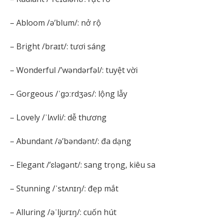
– Abloom /ə’blum/: nở rộ
– Bright /braɪt/: tươi sáng
– Wonderful /’wəndərfəl/: tuyệt vời
– Gorgeous /ˈɡɔːrdʒəs/: lộng lẫy
– Lovely /ˈlʌvli/: dễ thương
– Abundant /ə’bəndənt/: đa dạng
– Elegant /’ɛləɡənt/: sang trọng, kiêu sa
– Stunning /ˈstʌnɪŋ/: đẹp mắt
– Alluring /əˈljʊrɪŋ/: cuốn hút