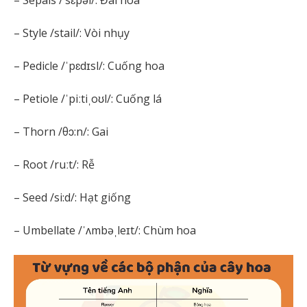
– Sepals /’sɛpəl/: Đài hoa
– Style /stail/: Vòi nhụy
– Pedicle /ˈpɛdɪsl/: Cuống hoa
– Petiole /ˈpiːtiˌoʊl/: Cuống lá
– Thorn /θɔ:n/: Gai
– Root /ruːt/: Rễ
– Seed /si:d/: Hạt giống
– Umbellate /ˈʌmbəˌleɪt/: Chùm hoa