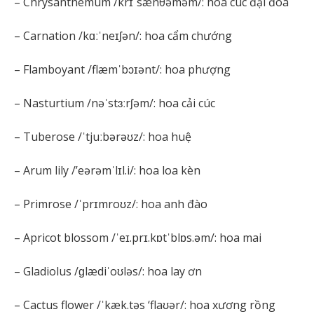
– Chrysanthemum /krɪˈsænθəməm/: hoa cúc đại đóa
– Carnation /kɑːˈneɪʃən/: hoa cẩm chướng
– Flamboyant /flæmˈbɔɪənt/: hoa phượng
– Nasturtium /nəˈstɜːrʃəm/: hoa cải cúc
– Tuberose /ˈtjuːbərəʊz/: hoa huệ
– Arum lily /’eərəmˈlɪl.i/: hoa loa kèn
– Primrose /ˈprɪmroʊz/: hoa anh đào
– Apricot blossom /ˈeɪ.prɪ.kɒtˈblɒs.əm/: hoa mai
– Gladiolus /ɡlædiˈoʊləs/: hoa lay ơn
– Cactus flower /ˈkæk.təs ‘flaʊər/: hoa xương rồng