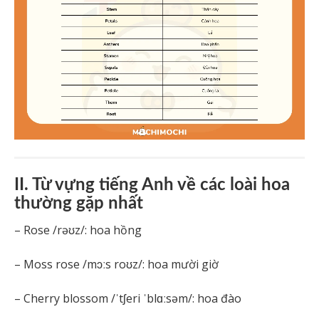
II. Từ vựng tiếng Anh về các loài hoa
thường gặp nhất
– Rose /rəʊz/: hoa hồng
– Moss rose /mɔːs roʊz/: hoa mười giờ
– Cherry blossom /ˈtʃeri ˈblɑːsəm/: hoa đào