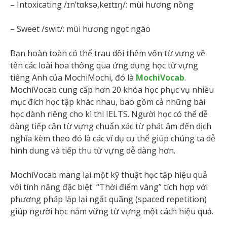
– Intoxicating /ɪn’tɑksə,keɪtɪŋ/: mùi hương nồng
– Sweet /swit/: mùi hương ngọt ngào
Bạn hoàn toàn có thể trau dồi thêm vốn từ vựng về
tên các loài hoa thông qua ứng dụng học từ vựng
tiếng Anh của MochiMochi, đó là
MochiVocab
.
MochiVocab cung cấp hơn 20 khóa học phục vụ nhiều
mục đích học tập khác nhau, bao gồm cả những bài
học dành riêng cho kì thi IELTS. Người học có thể dễ
dàng tiếp cận từ vựng chuẩn xác từ phát âm đến dịch
nghĩa kèm theo đó là các ví dụ cụ thể giúp chúng ta dễ
hình dung và tiếp thu từ vựng dễ dàng hơn.
MochiVocab mang lại một kỹ thuật học tập hiệu quả
với tính năng đặc biệt “Thời điểm vàng” tích hợp với
phương pháp lặp lại ngắt quãng (spaced repetition)
giúp người học nắm vững từ vựng một cách hiệu quả.