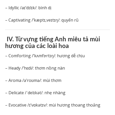
– Idyllic /aɪ’dɪlɪk/: bình dị
– Captivating /’kæptɪ,veɪtɪŋ/: quyến rũ
IV. Từ vựng tiếng Anh miêu tả mùi
hương của các loài hoa
– Comforting /’kʌmfɝrtɪŋ/: hương dễ chịu
– Heady /’hɛdi/: thơm nồng nàn
– Aroma /ə’roʊmə/: mùi thơm
– Delicate /ˈdelɪkət/: nhẹ nhàng
– Evocative /ɪ’vɑkətɪv/: mùi hương thoang thoảng