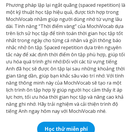
Phương pháp lặp lại ngắt quãng (spaced repetition) là
một kỹ thuật học tập hiệu quả, được tích hợp trong
MochiVocab nhằm giúp người dùng nhớ từ vựng lâu
dài. Tính năng “Thời điểm vàng” của MochiVocab dựa
trên lịch sử học tập để tính toán thời gian học tập tốt
nhất trong ngày cho từng cá nhân và gửi thông báo
nhắc nhở ôn tập. Spaced repetition dựa trên nguyên
tắc này để xác định thời điểm ôn tập phù hợp, giúp tối
ưu hóa quá trình ghi nhớ.Đối với các từ vựng tiếng
Anh đã học sẽ được ôn tập lại sau những khoảng thời
gian tăng dần, giúp bạn khắc sâu vào trí nhớ. Với tính
năng thông minh này của MochiVocab sẽ tạo ra một
lịch trình ôn tập hợp lý giúp người học cảm thấy ít áp
lực hơn, tối ưu hóa thời gian học tập và nâng cao khả
năng ghi nhớ. Hãy trải nghiệm và cải thiện trình độ
tiếng Anh ngay hôm nay với MochiVocab nhé.
Học thử miễn phí