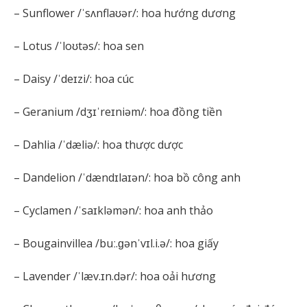
– Sunflower /ˈsʌnflaʊər/: hoa hướng dương
– Lotus /ˈloʊtəs/: hoa sen
– Daisy /ˈdeɪzi/: hoa cúc
– Geranium /dʒɪˈreɪniəm/: hoa đồng tiền
– Dahlia /ˈdæliə/: hoa thược dược
– Dandelion /ˈdændɪlaɪən/: hoa bồ công anh
– Cyclamen /ˈsaɪkləmən/: hoa anh thảo
– Bougainvillea /buː.ɡənˈvɪl.i.ə/: hoa giấy
– Lavender /ˈlæv.ɪn.dər/: hoa oải hương