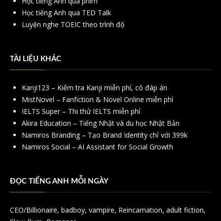
Học tiếng Anh qua phim
Học tiếng Anh qua TED Talk
Luyện nghe TOEIC theo trình độ
TÀI LIỆU KHÁC
Kanji123 – Kiểm tra Kanji miễn phí, có đáp án
MistNovel – Fanfiction & Novel Online miễn phí
IELTS Super – Thi thử IELTS miễn phí
Akira Education – Tiếng Nhật và du học Nhật Bản
Namiros Branding – Tạo Brand Identity chỉ với 399k
Namiros Social – AI Assistant for Social Growth
ĐỌC TIẾNG ANH MỖI NGÀY
CEO/Billionaire
,
badboy
,
vampire
,
Reincarnation
,
adult fiction
,