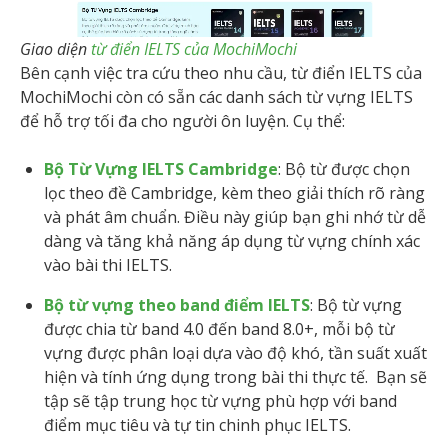
Giao diện
từ điển IELTS của MochiMochi
Bên cạnh việc tra cứu theo nhu cầu, từ điển IELTS của
MochiMochi còn có sẵn các danh sách từ vựng IELTS
để hỗ trợ tối đa cho người ôn luyện. Cụ thể:
Bộ Từ Vựng IELTS Cambridge
: Bộ từ được chọn
lọc theo đề Cambridge, kèm theo giải thích rõ ràng
và phát âm chuẩn. Điều này giúp bạn ghi nhớ từ dễ
dàng và tăng khả năng áp dụng từ vựng chính xác
vào bài thi IELTS.
Bộ từ vựng theo band điểm IELTS
: Bộ từ vựng
được chia từ band 4.0 đến band 8.0+, mỗi bộ từ
vựng được phân loại dựa vào độ khó, tần suất xuất
hiện và tính ứng dụng trong bài thi thực tế. Bạn sẽ
tập sẽ tập trung học từ vựng phù hợp với band
điểm mục tiêu và tự tin chinh phục IELTS.