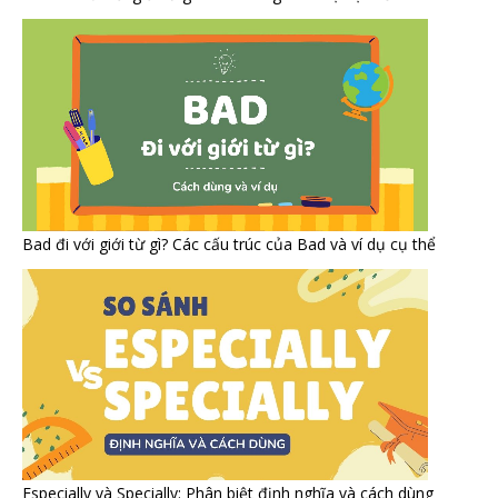
Bad đi với giới từ gì? Các cấu trúc của Bad và ví dụ cụ thể
Especially và Specially: Phân biệt định nghĩa và cách dùng